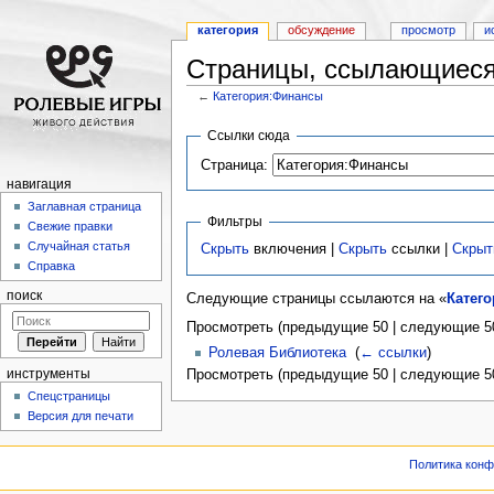
категория
обсуждение
просмотр
и
Страницы, ссылающиеся
←
Категория:Финансы
Перейти к:
навигация
,
поиск
Ссылки сюда
Страница:
навигация
Заглавная страница
Фильтры
Свежие правки
Случайная статья
Скрыть
включения |
Скрыть
ссылки |
Скрыт
Справка
поиск
Следующие страницы ссылаются на «
Катег
Просмотреть (предыдущие 50 | следующие 50
Ролевая Библиотека
‎
(
← ссылки
)
инструменты
Просмотреть (предыдущие 50 | следующие 50
Спецстраницы
Версия для печати
Политика кон