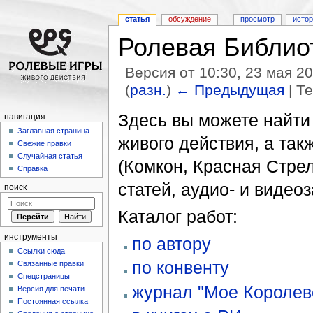
статья
обсуждение
просмотр
исто
Ролевая Библио
Версия от 10:30, 23 мая 2
(
разн.
)
← Предыдущая
| Т
Перейти к:
навигация
,
поиск
Здесь вы можете найти
навигация
Заглавная страница
живого действия, а так
Свежие правки
Случайная статья
(Комкон, Красная Стрел
Справка
статей, аудио- и видео
поиск
Каталог работ:
инструменты
по автору
Ссылки сюда
по конвенту
Связанные правки
Спецстраницы
журнал "Мое Королев
Версия для печати
Постоянная ссылка