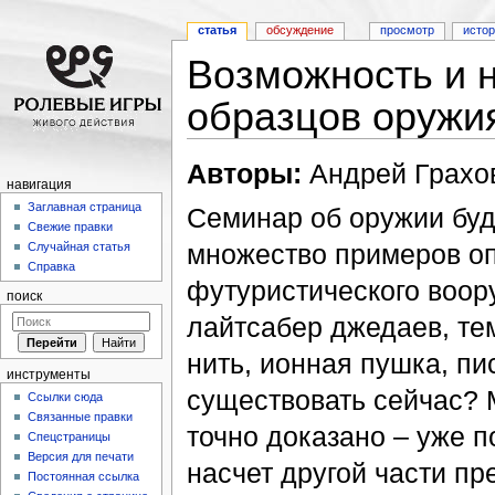
статья
обсуждение
просмотр
исто
Возможность и 
образцов оружи
Перейти к:
навигация
,
поиск
Авторы:
Андрей Грахов
навигация
Заглавная страница
Семинар об оружии буд
Свежие правки
множество примеров о
Случайная статья
Справка
футуристического воор
поиск
лайтсабер джедаев, те
нить, ионная пушка, пи
инструменты
существовать сейчас? М
Ссылки сюда
Связанные правки
точно доказано – уже п
Спецстраницы
Версия для печати
насчет другой части п
Постоянная ссылка