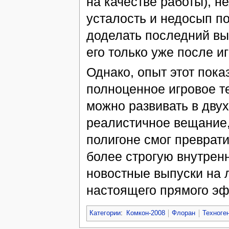
на качестве работы), н
усталость и недосып п
доделать последний вып
его только уже после и
Однако, опыт этот пока
полноценное игровое те
можно развивать в дву
реалистичное вещание,
полигоне смог преврати
более строгую внутрен
новостные выпуски на л
настоящего прямого эф
Категории
:
Комкон-2008
Флоран
Техноге