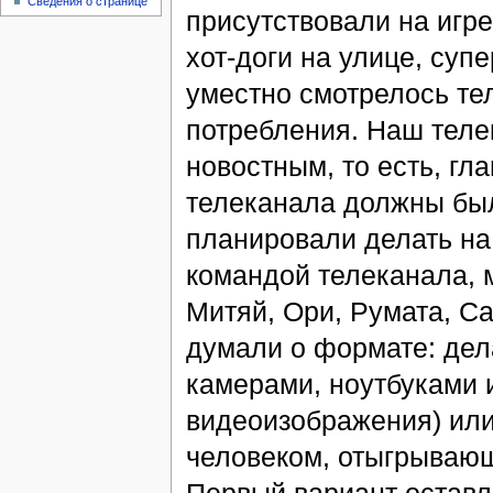
Сведения о странице
присутствовали на игре
хот-доги на улице, суп
уместно смотрелось те
потребления. Наш теле
новостным, то есть, г
телеканала должны был
планировали делать на
командой телеканала, м
Митяй, Ори, Румата, С
думали о формате: дел
камерами, ноутбуками 
видеоизображения) или
человеком, отыгрывающ
Первый вариант оставл