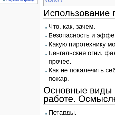
Сведения о странице
6
Где брать
Использование п
Что, как, зачем.
Безопасность и эффе
Какую пиротехнику мож
Бенгальские огни, ф
прочее.
Как не покалечить се
пожар.
Основные виды 
работе. Осмысл
Петарды.