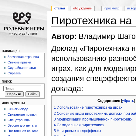
статья
обсуждение
просмотр
исто
Пиротехника на
Перейти к:
навигация
,
поиск
Автор:
Владимир Шато
Доклад «Пиротехника н
навигация
использованию разнооб
Заглавная страница
Свежие правки
играх, как для моделир
Случайная статья
Справка
создания спецэффектов
поиск
доклада:
Содержание
[
убрать
]
инструменты
1
Использование пиротехники на играх
Ссылки сюда
2
Основные виды пиротехники, допуски при ра
Связанные правки
3
Модификации промышленной пиротехники
Спецстраницы
4
Самодельная пиротехника
Версия для печати
5
Неигровые спецэффекты
Постоянная ссылка