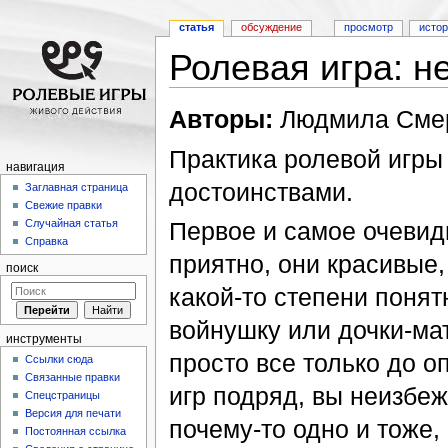
статья
обсуждение
просмотр
исто
Ролевая игра: н
Перейти к:
навигация
,
поиск
Авторы:
Людмила Смерк
Практика ролевой игр
навигация
достоинствами.
Заглавная страница
Свежие правки
Первое и самое очевидн
Случайная статья
Справка
приятно, они красивые,
поиск
какой-то степени понятн
войнушку или дочки-мат
инструменты
просто все только до 
Ссылки сюда
Связанные правки
игр подряд, вы неизбеж
Спецстраницы
Версия для печати
почему-то одно и тоже,
Постоянная ссылка