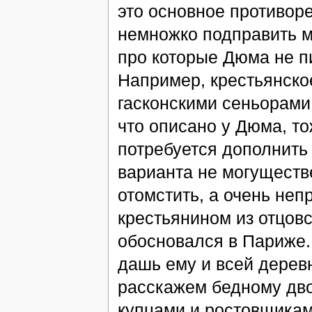
это основное противор
немножко подправить ма
про которые Дюма не пи
Например, крестьянско
гасконскими сеньорами 
что описано у Дюма, то
потребуется дополнить
варианта не могуществ
отомстить, а очень не
крестьянином из отцовс
обосновался в Париже. 
дашь ему и всей деревн
расскажем бедному дво
купцами и ростовщикам