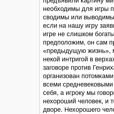
предъявили картину ми
необходимы для игры 
сводимы или выводимы 
если на нашу игру зая
игре не слишком богат
предположим, он сам п
«предыдущую жизнь», м
некой интригой в верха
заговоре против Генрих
организован потомками
всеми средневековыми 
себя, а игроку мы гово
нехороший человек, и т
дворе. Нехорошего чело