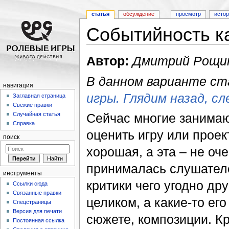
статья
обсуждение
просмотр
исто
Событийность к
Перейти к:
навигация
,
поиск
Автор:
Дмитрий Рощин
В данном варианте ст
навигация
игры. Глядим назад, сл
Заглавная страница
Свежие правки
Сейчас многие занимаю
Случайная статья
Справка
оценить игру или проект
поиск
хорошая, а эта – не оче
принималась слушателе
инструменты
критики чего угодно др
Ссылки сюда
Связанные правки
целиком, а какие-то его
Спецстраницы
Версия для печати
сюжете, композиции. Кр
Постоянная ссылка