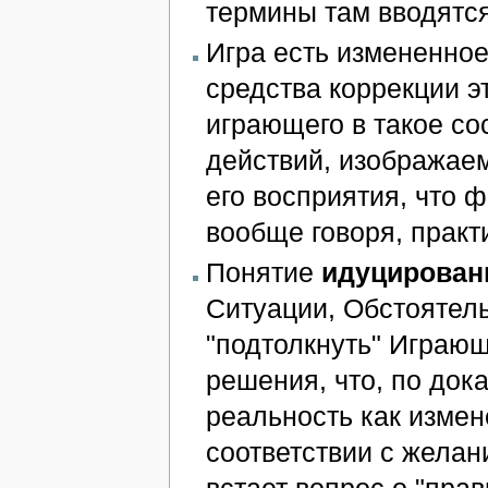
термины там вводятс
Игра есть измененное
средства коррекции э
играющего в такое со
действий, изображае
его восприятия, что 
вообще говоря, практ
Понятие
идуцирован
Ситуации, Обстоятел
"подтолкнуть" Играю
решения, что, по док
реальность как измен
соответствии с желан
встает вопрос о "прав