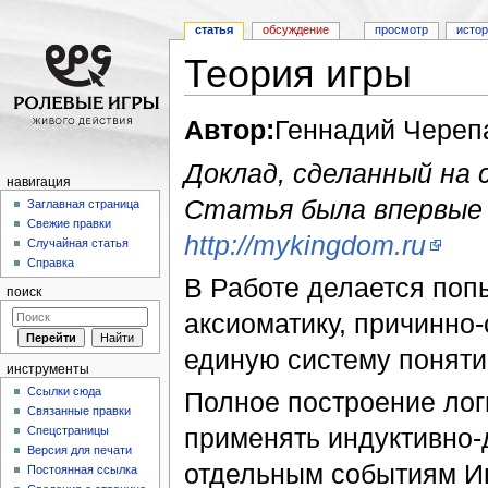
статья
обсуждение
просмотр
исто
Теория игры
Перейти к:
навигация
,
поиск
Автор:
Геннадий Череп
Доклад, сделанный на 
навигация
Статья была впервые 
Заглавная страница
Свежие правки
http://mykingdom.ru
Случайная статья
Справка
В Работе делается поп
поиск
аксиоматику, причинно-
единую систему понятий
инструменты
Ссылки сюда
Полное построение лог
Связанные правки
применять индуктивно-д
Спецстраницы
Версия для печати
отдельным событиям Игр
Постоянная ссылка