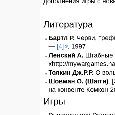
дополнения игры с нов
Литература
Бартл Р.
Черви, трефы
—
[4]
, 1997
Ленский А.
Штабные 
хhttp://mywargames.nar
Толкин Дж.Р.Р.
О волш
Шовман О. (Шагги)
. 
на конвенте Комкон-2
Игры
Dungeons and Dragons