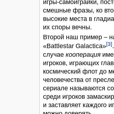
игры-самоиграйки, пос
смешные фразы, ко вто
высокие места в гладиа
их споры вечны.
Второй наш пример – н
[3]
«Battlestar Galactica»
случае
кооперация
имее
игроков, играющих глав
космический флот до м
человечества от пресл
сериале называются со
среди игроков замаски
и заставляет каждого и
можно доверять.