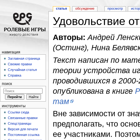
статья
обсуждение
просмотр
исто
Удовольствие от
Перейти к:
навигация
,
поиск
Авторы:
Андрей Ленск
(Остинг), Нина Белявс
навигация
Текст написан по мат
Заглавная страница
Свежие правки
теории устройства иг
Случайная статья
Справка
проводившихся в 2000-
поиск
опубликована в книге
Р
там
инструменты
Вне зависимости от зн
Ссылки сюда
Связанные правки
предполагать, что осно
Спецстраницы
Версия для печати
ее участниками. Поэто
Постоянная ссылка