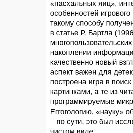
«пасхальных яиц», инт
особенностей игрового
такому способу получе
в статье Р. Бартла (199
многопользовательских 
накоплении информации
качественно новый взгл
аспект важен для детек
построена игра в поис
картинками, а те из чи
программируемые микро
Еггогологию, «науку» 
– по сути, это был исс
чистом виде.