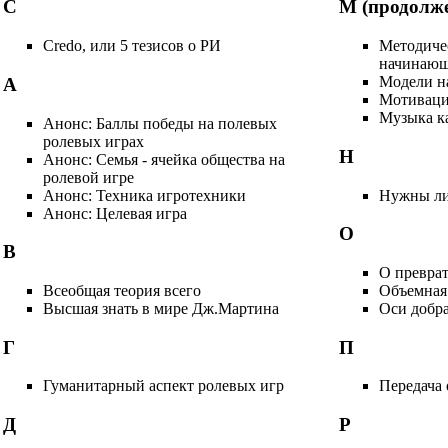
C
М (продолж
Credo, или 5 тезисов о РИ
Методичес
начинаю
Модели на
А
Мотиваци
Музыка ка
Анонс: Баллы победы на полевых
ролевых играх
Н
Анонс: Семья - ячейка общества на
ролевой игре
Анонс: Техника игротехники
Нужны ли
Анонс: Целевая игра
О
В
О преврат
Всеобщая теория всего
Объемная
Высшая знать в мире Дж.Мартина
Оси добр
Г
П
Гуманитарный аспект ролевых игр
Передача 
Д
Р