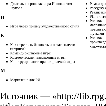
Длительная ролевая игра Иннокентия
Рамки доз
Жукова
Рассудку 
Реализац
РИ и лите
И
Ролевая и
малознако
Игра через призму художественного стиля
прерываю
шутками
К
Ролевая и
произведе
Как перестать быковать и начать плести
художест
интриги?
Командно-штабные игры
Коммерческие павильонные игры
Конструирование правил ролевой игры
М
Маркетинг для РИ
Источник — «
http://lib.rp